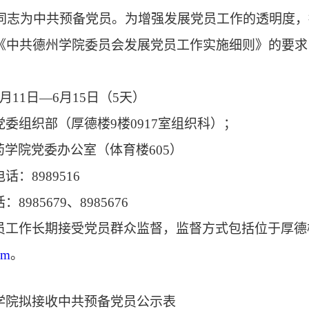
同志为中共预备党员。为增强发展党员工作的透明度，
《中共德州学院委员会发展党员工作实施细则》的要求
月
11
日
—
6
月
15
日（
5天）
党委组织部（厚德楼
9楼091
7
室组织科）；
药学院党委办公室（体育楼
605）
电话：
8989516
话：
8985679、8985676
员工作长期接受党员群众监督，监督方式包括位于厚德
om
。
学院拟接收中共预备党员公示表