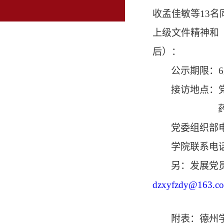
收
孟佳敏
等
13
名
上级文件精神和
后）：
公示期限：
6
接访地点：
党委组织部
学院联系电
另：发展党
dzxyfzdy@163.c
附表：德州