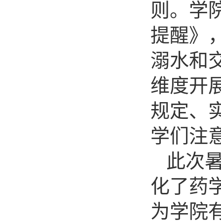
则
。
学
提醒》
溺水和
维度开
规定
、
学们
注
此次
化了
药
为学院