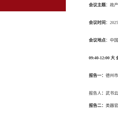
会议主题
：政
会议时间
：
20
会议地点
：中
09:
4
0
-12:00
大
报告一：
德州
报告人
：
武书
报告二：
类器