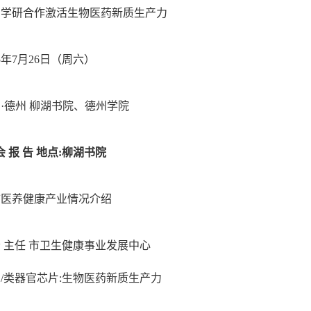
产学研合作激活生物医药新质生产力
25年7月26日（周六）
国
·德州
柳湖书院、
德州学院
会
报
告
地点
:
柳湖书院
市医养健康产业情况介绍
云
主任
市卫生健康事业发展中心
官
/
类器官芯片
:
生物医药新质生产力