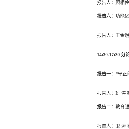
报告人
：
顾相
报告
六
：
功能
M
报告人
：
王金
14:30-17:30
分
报告一：
“
守正
报告人
：
班
涛
报告二：
教育
报告人
：
卫
涛