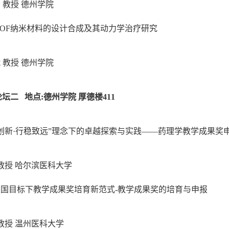
伶
教授
德州学院
OF
纳米材料的设计合成及其动力学治疗研究
娥
教授
德州学院
论坛
二
地点
:
德州学院
厚德楼
41
1
创新
·行稳致远”理念下的卓越探索与实践——药理学教学成果奖
教授
哈尔滨医科大学
强国目标下教学成果奖培育新范式
-
教学成果奖的培育与申报
教授
温州医科大学