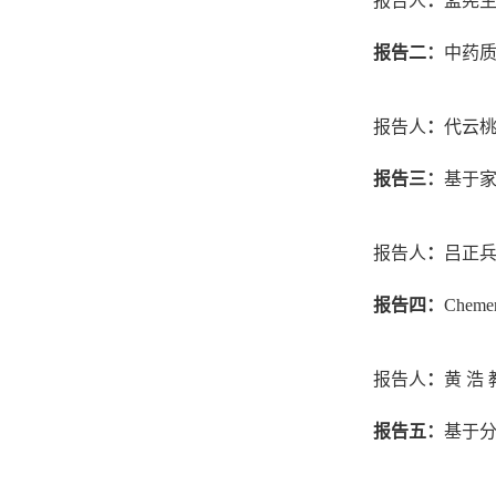
报告人
：
孟宪
报告二：
中药
报告人
：
代云
报告三：
基于
报告人
：
吕正
报告四：
Chemer
报告人
：
黄
浩
报告
五
：
基于