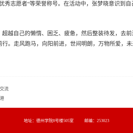
“优秀志愿者“等荣誉称号。在活动中，张梦晓意识到
。
。超越自己的懒惰、困乏、疲惫，然后整装待发，去前
前行。走风跑马，向阳前进，世间明朗，万物所爱，未
交流
港
地址：德州学院8号楼505室 邮编：253023